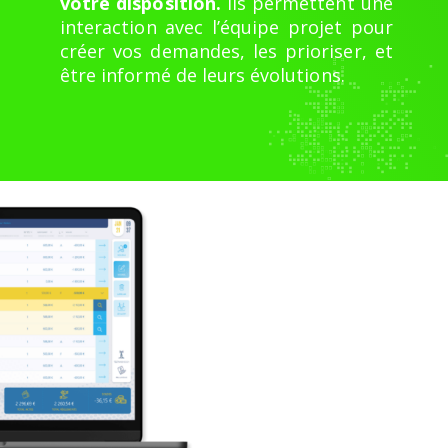
votre disposition.
Ils permettent une
interaction avec l’équipe projet pour
créer vos demandes, les prioriser, et
être informé de leurs évolutions.