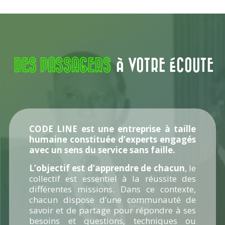
DES PASSAGERS
À VOTRE ÉCOUTE
CODE LINE est une entreprise à taille
humaine constituée d’experts engagés
avec un sens du service sans faille.
L’objectif est d’apprendre de chacun
, le
collectif est essentiel à la réussite des
différentes missions. Dans ce contexte,
chacun dispose d’une communauté de
savoir et de partage pour répondre à ses
besoins et questions, techniques ou