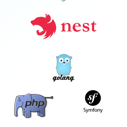
NODEJS
NESTJS
GOLANG
SYMFONY
PHP