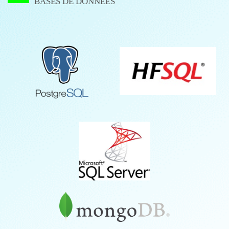
BASES DE DONNÉES
HFSQL
POSTGRESQL
SQLServer
MongoDB