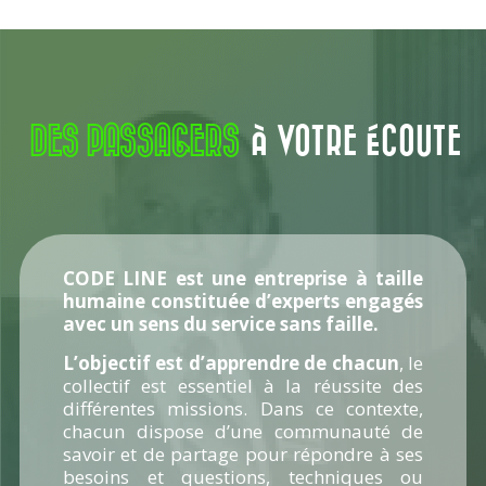
DES PASSAGERS
À VOTRE ÉCOUTE
CODE LINE est une entreprise à taille
humaine constituée d’experts engagés
avec un sens du service sans faille.
L’objectif est d’apprendre de chacun
, le
collectif est essentiel à la réussite des
différentes missions. Dans ce contexte,
chacun dispose d’une communauté de
savoir et de partage pour répondre à ses
besoins et questions, techniques ou