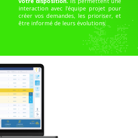
votre disposition.
Ils permettent une
interaction avec l’équipe projet pour
créer vos demandes, les prioriser, et
être informé de leurs évolutions.