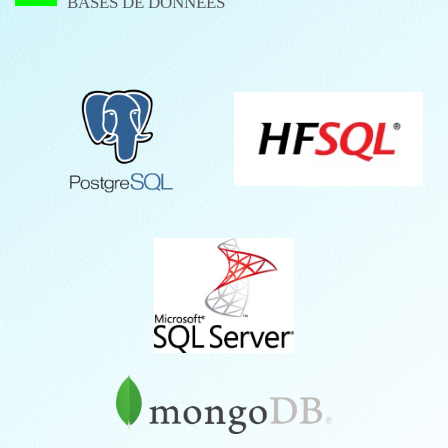
BASES DE DONNÉES
HFSQL
POSTGRESQL
SQLServer
MongoDB