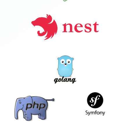
NODEJS
NESTJS
GOLANG
SYMFONY
PHP