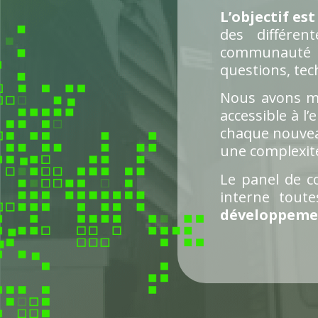
L’objectif es
des différen
communauté d
questions, tec
Nous avons m
accessible à l
chaque nouveau
une complexité
Le panel de c
interne tout
développemen