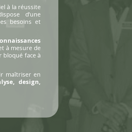
iel à la réussite
dispose d’une
es besoins et
connaissances
 et à mesure de
r bloqué face à
r maîtriser en
lyse, design,