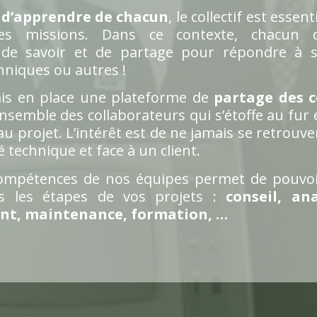
t d’apprendre de chacun
, le collectif est essent
tes missions. Dans ce contexte, chacun 
e savoir et de partage pour répondre à s
hniques ou autres !
is en place une plateforme de
partage des 
’ensemble des collaborateurs qui s’étoffe au fur
 projet. L’intérêt est de ne jamais se retrouve
 technique et face à un client.
ompétences de nos équipes permet de pouvoi
es les étapes de vos projets :
conseil, ana
t, maintenance, formation, …