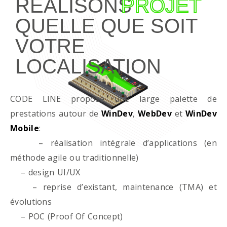
RÉALISONS
PROJET
QUELLE QUE SOIT
VOTRE
LOCALISATION
CODE LINE propose une large palette de
prestations autour de
WinDev
,
WebDev
et
WinDev
Mobile
:
– réalisation intégrale d’applications (en
méthode agile ou traditionnelle)
– design UI/UX
– reprise d’existant, maintenance (TMA) et
évolutions
– POC (Proof Of Concept)