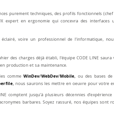
es purement techniques, des profils fonctionnels (chef d
/UX expert en ergonomie qui concevra des interfaces uti
éclairé, voire un professionnel de l’informatique, no
hier des charges déjà établi, l’équipe CODE LINE saur
 en production et sa maintenance.
ogies comme
WinDev
/
WebDev
/
Mobile
,
ou des bases d
erfile
,
nous saurons les mettre en oeuvre pour votre ent
NE comptent jusqu’à plusieurs décennies d’expérience
acronymes barbares. Soyez rassuré, nos équipes sont rom