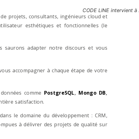
CODE LINE intervient à
e projets, consultants, ingénieurs cloud et
lisateur esthétiques et fonctionnelles (le
us saurons adapter notre discours et vous
a vous accompagner à chaque étape de votre
e données comme
PostgreSQL
,
Mongo DB
,
ière satisfaction.
 dans le domaine du développement : CRM,
pues à délivrer des projets de qualité sur