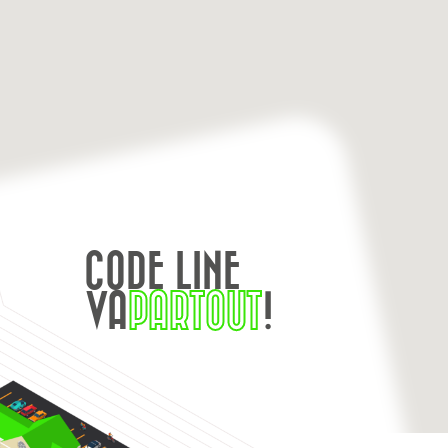
CODE LINE
VA
PARTOUT
!