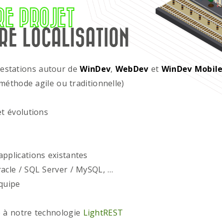
RE PROJET
RE LOCALISATION
restations autour de
WinDev
,
WebDev
et
WinDev Mobil
méthode agile ou traditionnelle)
t évolutions
plications existantes
acle / SQL Server / MySQL, …
quipe
 à notre technologie
LightREST