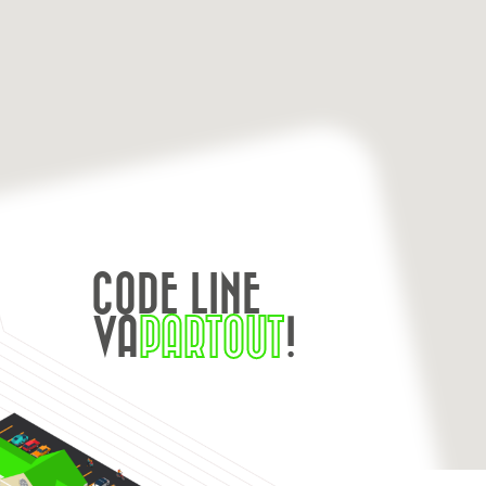
CODE LINE
VA
PARTOUT
!