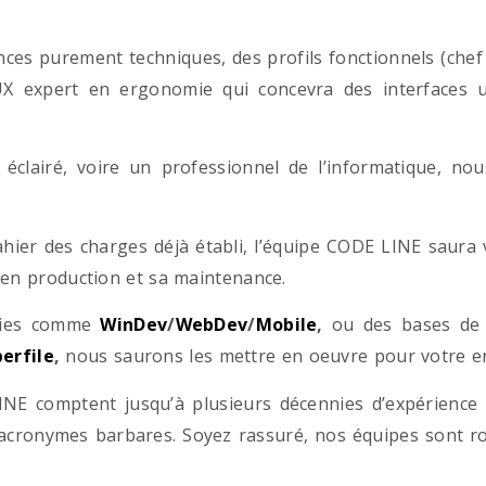
es purement techniques, des profils fonctionnels (chef d
/UX expert en ergonomie qui concevra des interfaces uti
éclairé, voire un professionnel de l’informatique, no
hier des charges déjà établi, l’équipe CODE LINE saur
 en production et sa maintenance.
ogies comme
WinDev
/
WebDev
/
Mobile
,
ou des bases d
erfile
,
nous saurons les mettre en oeuvre pour votre ent
NE comptent jusqu’à plusieurs décennies d’expérience
acronymes barbares. Soyez rassuré, nos équipes sont rom