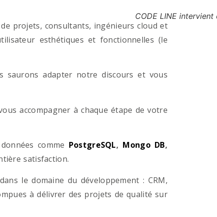
CODE LINE intervient 
e projets, consultants, ingénieurs cloud et
lisateur esthétiques et fonctionnelles (le
us saurons adapter notre discours et vous
a vous accompagner à chaque étape de votre
e données comme
PostgreSQL
,
Mongo DB
,
ière satisfaction.
 dans le domaine du développement : CRM,
pues à délivrer des projets de qualité sur