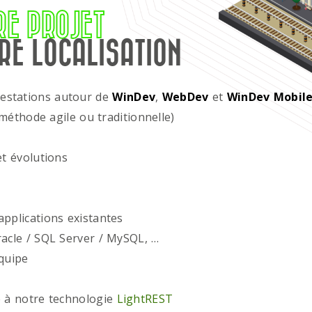
RE PROJET
RE LOCALISATION
restations autour de
WinDev
,
WebDev
et
WinDev Mobil
méthode agile ou traditionnelle)
t évolutions
plications existantes
acle / SQL Server / MySQL, …
quipe
 à notre technologie
LightREST