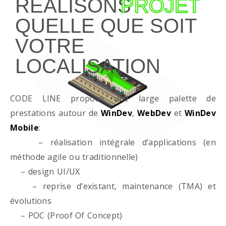
RÉALISONS
PROJET
QUELLE QUE SOIT
VOTRE
LOCALISATION
CODE LINE propose une large palette de
prestations autour de
WinDev
,
WebDev
et
WinDev
Mobile
:
– réalisation intégrale d’applications (en
méthode agile ou traditionnelle)
– design UI/UX
– reprise d’existant, maintenance (TMA) et
évolutions
– POC (Proof Of Concept)