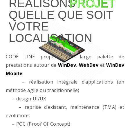
RÉALISONS
PROJET
QUELLE QUE SOIT
VOTRE
LOCALISATION
CODE LINE propose une large palette de
prestations autour de
WinDev
,
WebDev
et
WinDev
Mobile
:
– réalisation intégrale d’applications (en
méthode agile ou traditionnelle)
– design UI/UX
– reprise d’existant, maintenance (TMA) et
évolutions
– POC (Proof Of Concept)