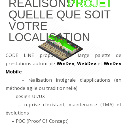
RÉALISONS
PROJET
QUELLE QUE SOIT
VOTRE
LOCALISATION
CODE LINE propose une large palette de
prestations autour de
WinDev
,
WebDev
et
WinDev
Mobile
:
– réalisation intégrale d’applications (en
méthode agile ou traditionnelle)
– design UI/UX
– reprise d’existant, maintenance (TMA) et
évolutions
– POC (Proof Of Concept)