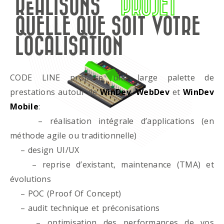
RÉALISONS
PROJET
QUELLE QUE SOIT VOTRE
LOCALISATION
CODE LINE propose une large palette de
prestations autour de
WinDev
,
WebDev
et
WinDev
Mobile
:
– réalisation intégrale d’applications (en
méthode agile ou traditionnelle)
– design UI/UX
– reprise d’existant, maintenance (TMA) et
évolutions
– POC (Proof Of Concept)
– audit technique et préconisations
– optimisation des performances de vos