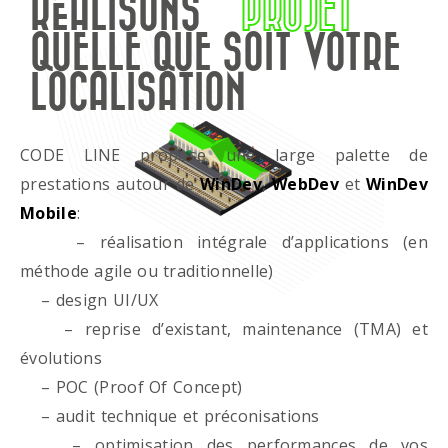
RÉALISONS
PROJET
QUELLE QUE SOIT VOTRE
LOCALISATION
CODE LINE propose une large palette de
prestations autour de
WinDev
,
WebDev
et
WinDev
Mobile
:
– réalisation intégrale d’applications (en
méthode agile ou traditionnelle)
– design UI/UX
– reprise d’existant, maintenance (TMA) et
évolutions
– POC (Proof Of Concept)
– audit technique et préconisations
– optimisation des performances de vos