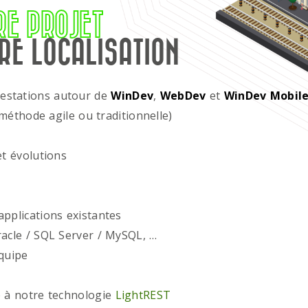
RE PROJET
RE LOCALISATION
restations autour de
WinDev
,
WebDev
et
WinDev Mobil
méthode agile ou traditionnelle)
t évolutions
plications existantes
acle / SQL Server / MySQL, …
quipe
 à notre technologie
LightREST