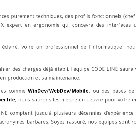
es purement techniques, des profils fonctionnels (chef d
/UX expert en ergonomie qui concevra des interfaces uti
éclairé, voire un professionnel de l’informatique, no
hier des charges déjà établi, l’équipe CODE LINE saur
 en production et sa maintenance.
ogies comme
WinDev
/
WebDev
/
Mobile
,
ou des bases d
erfile
,
nous saurons les mettre en oeuvre pour votre ent
NE comptent jusqu’à plusieurs décennies d’expérience
acronymes barbares. Soyez rassuré, nos équipes sont rom