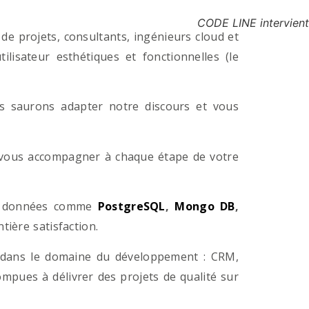
CODE LINE intervient
e projets, consultants, ingénieurs cloud et
lisateur esthétiques et fonctionnelles (le
us saurons adapter notre discours et vous
a vous accompagner à chaque étape de votre
e données comme
PostgreSQL
,
Mongo DB
,
ière satisfaction.
 dans le domaine du développement : CRM,
pues à délivrer des projets de qualité sur