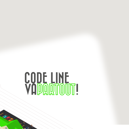
CODE LINE
VA
PARTOUT
!