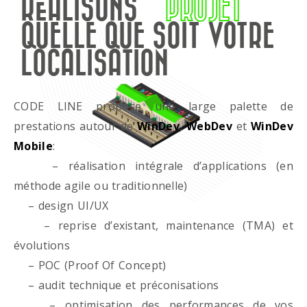
RÉALISONS
PROJET
QUELLE QUE SOIT VOTRE
LOCALISATION
CODE LINE propose une large palette de
prestations autour de
WinDev
,
WebDev
et
WinDev
Mobile
:
– réalisation intégrale d’applications (en
méthode agile ou traditionnelle)
– design UI/UX
– reprise d’existant, maintenance (TMA) et
évolutions
– POC (Proof Of Concept)
– audit technique et préconisations
– optimisation des performances de vos