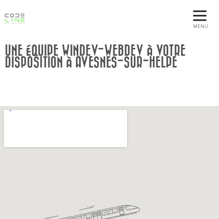
MENU
UNE ÉQUIPE WINDEV-WEBDEV À VOTRE
DISPOSITION À AVESNES-SUR-HELPE