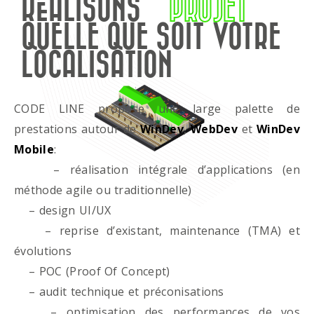
RÉALISONS
PROJET
QUELLE QUE SOIT VOTRE
LOCALISATION
CODE LINE propose une large palette de
prestations autour de
WinDev
,
WebDev
et
WinDev
Mobile
:
– réalisation intégrale d’applications (en
méthode agile ou traditionnelle)
– design UI/UX
– reprise d’existant, maintenance (TMA) et
évolutions
– POC (Proof Of Concept)
– audit technique et préconisations
– optimisation des performances de vos