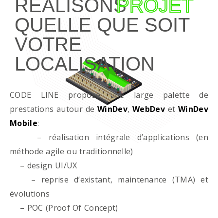
RÉALISONS
PROJET
QUELLE QUE SOIT
VOTRE
LOCALISATION
CODE LINE propose une large palette de
prestations autour de
WinDev
,
WebDev
et
WinDev
Mobile
:
– réalisation intégrale d’applications (en
méthode agile ou traditionnelle)
– design UI/UX
– reprise d’existant, maintenance (TMA) et
évolutions
– POC (Proof Of Concept)