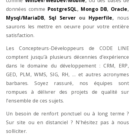
comme
WinDev
/
WebDev
/
Mobile
,
ou des bases de
données comme
PostgreSQL
,
Mongo DB
,
Oracle
,
Mysql/MariaDB
,
Sql Server
ou
Hyperfile
,
nous
saurons les mettre en oeuvre pour votre entière
satisfaction.
Les Concepteurs-Développeurs de CODE LINE
comptent jusqu’à plusieurs décennies d’expérience
dans le domaine du développement : CRM, ERP,
GED, PLM, WMS, SIG, RH, … et autres acronymes
barbares. Soyez rassuré, nos équipes sont
rompues à délivrer des projets de qualité sur
l’ensemble de ces sujets.
Un besoin de renfort ponctuel ou à long terme ?
Sur site ou en distanciel ? N’hésitez pas à nous
solliciter.