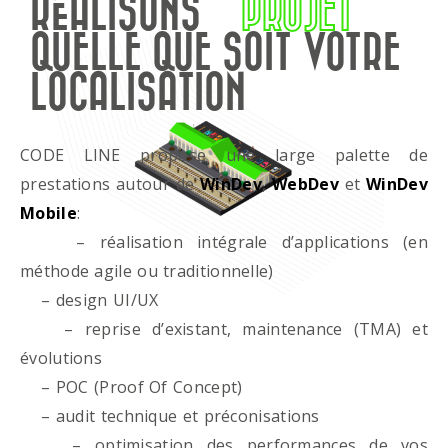
RÉALISONS
PROJET
QUELLE QUE SOIT VOTRE
LOCALISATION
CODE LINE propose une large palette de
prestations autour de
WinDev
,
WebDev
et
WinDev
Mobile
:
– réalisation intégrale d’applications (en
méthode agile ou traditionnelle)
– design UI/UX
– reprise d’existant, maintenance (TMA) et
évolutions
– POC (Proof Of Concept)
– audit technique et préconisations
– optimisation des performances de vos