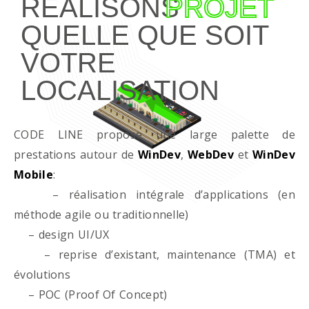
RÉALISONS
PROJET
QUELLE QUE SOIT
VOTRE
LOCALISATION
CODE LINE propose une large palette de
prestations autour de
WinDev
,
WebDev
et
WinDev
Mobile
:
– réalisation intégrale d’applications (en
méthode agile ou traditionnelle)
– design UI/UX
– reprise d’existant, maintenance (TMA) et
évolutions
– POC (Proof Of Concept)