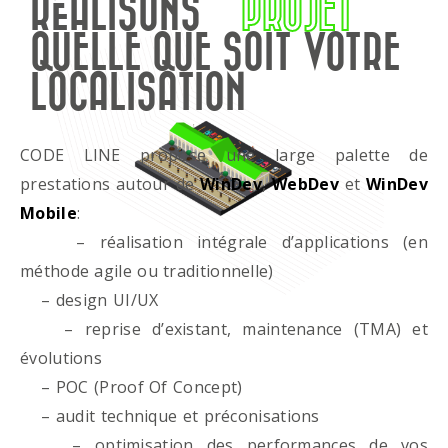
RÉALISONS
PROJET
QUELLE QUE SOIT VOTRE
LOCALISATION
CODE LINE propose une large palette de
prestations autour de
WinDev
,
WebDev
et
WinDev
Mobile
:
– réalisation intégrale d’applications (en
méthode agile ou traditionnelle)
– design UI/UX
– reprise d’existant, maintenance (TMA) et
évolutions
– POC (Proof Of Concept)
– audit technique et préconisations
– optimisation des performances de vos