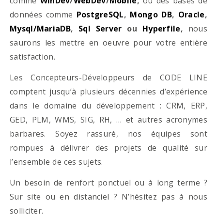
comme
WinDev
/
WebDev
/
Mobile
,
ou des bases de
données comme
PostgreSQL
,
Mongo DB
,
Oracle
,
Mysql/MariaDB
,
Sql Server
ou
Hyperfile
,
nous
saurons les mettre en oeuvre pour votre entière
satisfaction.
Les Concepteurs-Développeurs de CODE LINE
comptent jusqu’à plusieurs décennies d’expérience
dans le domaine du développement : CRM, ERP,
GED, PLM, WMS, SIG, RH, … et autres acronymes
barbares. Soyez rassuré, nos équipes sont
rompues à délivrer des projets de qualité sur
l’ensemble de ces sujets.
Un besoin de renfort ponctuel ou à long terme ?
Sur site ou en distanciel ? N’hésitez pas à nous
solliciter.