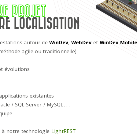
RE PROJET
RE LOCALISATION
restations autour de
WinDev
,
WebDev
et
WinDev Mobil
méthode agile ou traditionnelle)
t évolutions
plications existantes
acle / SQL Server / MySQL, …
quipe
 à notre technologie
LightREST