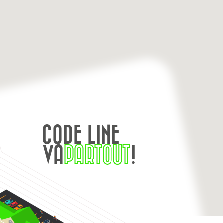
CODE LINE
VA
PARTOUT
!