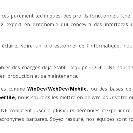
es purement techniques, des profils fonctionnels (chef d
/UX expert en ergonomie qui concevra des interfaces uti
éclairé, voire un professionnel de l’informatique, no
hier des charges déjà établi, l’équipe CODE LINE saur
 en production et sa maintenance.
ogies comme
WinDev
/
WebDev
/
Mobile
,
ou des bases d
erfile
,
nous saurons les mettre en oeuvre pour votre ent
NE comptent jusqu’à plusieurs décennies d’expérience
acronymes barbares. Soyez rassuré, nos équipes sont rom