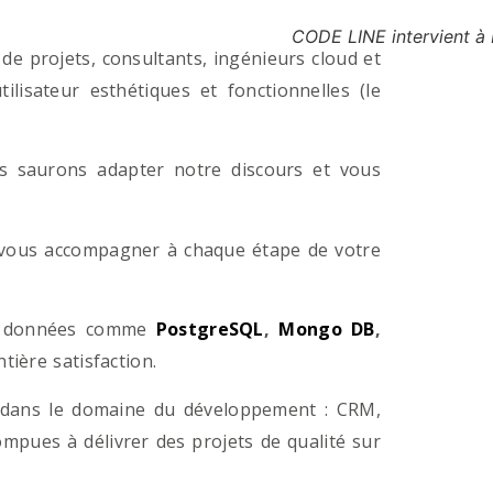
CODE LINE intervient à 
e projets, consultants, ingénieurs cloud et
lisateur esthétiques et fonctionnelles (le
us saurons adapter notre discours et vous
a vous accompagner à chaque étape de votre
e données comme
PostgreSQL
,
Mongo DB
,
ière satisfaction.
 dans le domaine du développement : CRM,
pues à délivrer des projets de qualité sur