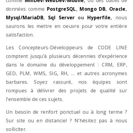
comme
WinDev
/
WebDev
/
Mobile
,
ou des bases de
données comme
PostgreSQL
,
Mongo DB
,
Oracle
,
Mysql/MariaDB
,
Sql Server
ou
Hyperfile
,
nous
saurons les mettre en oeuvre pour votre entière
satisfaction.
Les Concepteurs-Développeurs de CODE LINE
comptent jusqu’à plusieurs décennies d’expérience
dans le domaine du développement : CRM, ERP,
GED, PLM, WMS, SIG, RH, … et autres acronymes
barbares. Soyez rassuré, nos équipes sont
rompues à délivrer des projets de qualité sur
l’ensemble de ces sujets.
Un besoin de renfort ponctuel ou à long terme ?
Sur site ou en distanciel ? N’hésitez pas à nous
solliciter.