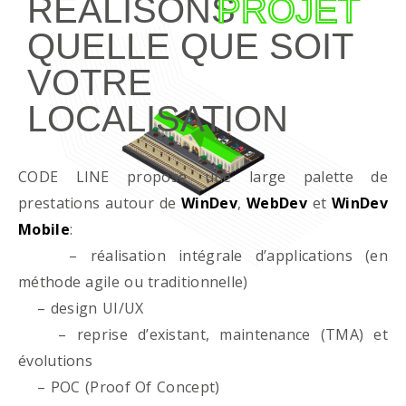
RÉALISONS
PROJET
QUELLE QUE SOIT
VOTRE
LOCALISATION
CODE LINE propose une large palette de
prestations autour de
WinDev
,
WebDev
et
WinDev
Mobile
:
– réalisation intégrale d’applications (en
méthode agile ou traditionnelle)
– design UI/UX
– reprise d’existant, maintenance (TMA) et
évolutions
– POC (Proof Of Concept)