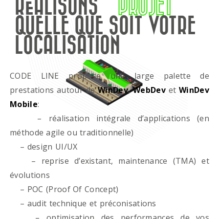
RÉALISONS
PROJET
QUELLE QUE SOIT VOTRE
LOCALISATION
CODE LINE propose une large palette de
prestations autour de
WinDev
,
WebDev
et
WinDev
Mobile
:
– réalisation intégrale d’applications (en
méthode agile ou traditionnelle)
– design UI/UX
– reprise d’existant, maintenance (TMA) et
évolutions
– POC (Proof Of Concept)
– audit technique et préconisations
– optimisation des performances de vos