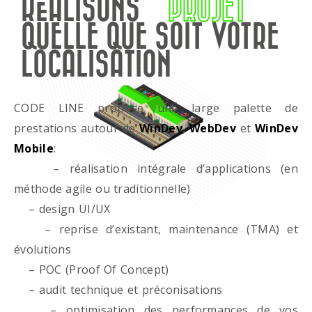
RÉALISONS
PROJET
QUELLE QUE SOIT VOTRE
LOCALISATION
CODE LINE propose une large palette de
prestations autour de
WinDev
,
WebDev
et
WinDev
Mobile
:
– réalisation intégrale d’applications (en
méthode agile ou traditionnelle)
– design UI/UX
– reprise d’existant, maintenance (TMA) et
évolutions
– POC (Proof Of Concept)
– audit technique et préconisations
– optimisation des performances de vos