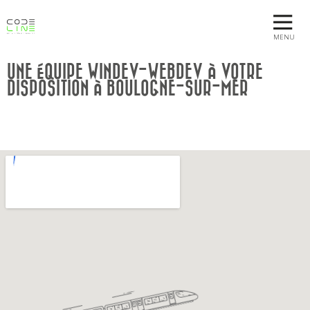
MENU
UNE ÉQUIPE WINDEV-WEBDEV À VOTRE
DISPOSITION À BOULOGNE-SUR-MER