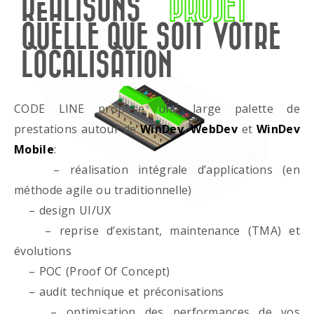
RÉALISONS
PROJET
QUELLE QUE SOIT VOTRE
LOCALISATION
CODE LINE propose une large palette de
prestations autour de
WinDev
,
WebDev
et
WinDev
Mobile
:
– réalisation intégrale d’applications (en
méthode agile ou traditionnelle)
– design UI/UX
– reprise d’existant, maintenance (TMA) et
évolutions
– POC (Proof Of Concept)
– audit technique et préconisations
– optimisation des performances de vos