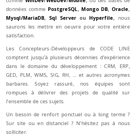
comme
WinDev
/
WebDev
/
Mobile
,
ou des bases de
données comme
PostgreSQL
,
Mongo DB
,
Oracle
,
Mysql/MariaDB
,
Sql Server
ou
Hyperfile
,
nous
saurons les mettre en oeuvre pour votre entière
satisfaction.
Les Concepteurs-Développeurs de CODE LINE
comptent jusqu’à plusieurs décennies d’expérience
dans le domaine du développement : CRM, ERP,
GED, PLM, WMS, SIG, RH, … et autres acronymes
barbares. Soyez rassuré, nos équipes sont
rompues à délivrer des projets de qualité sur
l’ensemble de ces sujets.
Un besoin de renfort ponctuel ou à long terme ?
Sur site ou en distanciel ? N’hésitez pas à nous
solliciter.