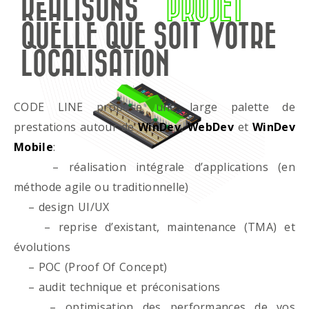
RÉALISONS
PROJET
QUELLE QUE SOIT VOTRE
LOCALISATION
CODE LINE propose une large palette de
prestations autour de
WinDev
,
WebDev
et
WinDev
Mobile
:
– réalisation intégrale d’applications (en
méthode agile ou traditionnelle)
– design UI/UX
– reprise d’existant, maintenance (TMA) et
évolutions
– POC (Proof Of Concept)
– audit technique et préconisations
– optimisation des performances de vos