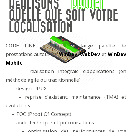
RÉALISONS
PROJET
QUELLE QUE SOIT VOTRE
LOCALISATION
CODE LINE propose une large palette de
prestations autour de
WinDev
,
WebDev
et
WinDev
Mobile
:
– réalisation intégrale d’applications (en
méthode agile ou traditionnelle)
– design UI/UX
– reprise d’existant, maintenance (TMA) et
évolutions
– POC (Proof Of Concept)
– audit technique et préconisations
– optimisation des performances de vos