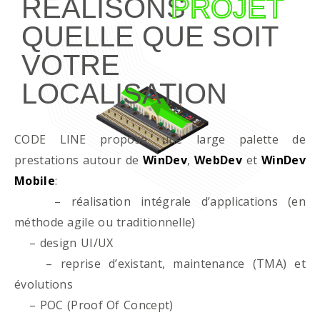
RÉALISONS
PROJET
QUELLE QUE SOIT
VOTRE
LOCALISATION
CODE LINE propose une large palette de
prestations autour de
WinDev
,
WebDev
et
WinDev
Mobile
:
– réalisation intégrale d’applications (en
méthode agile ou traditionnelle)
– design UI/UX
– reprise d’existant, maintenance (TMA) et
évolutions
– POC (Proof Of Concept)