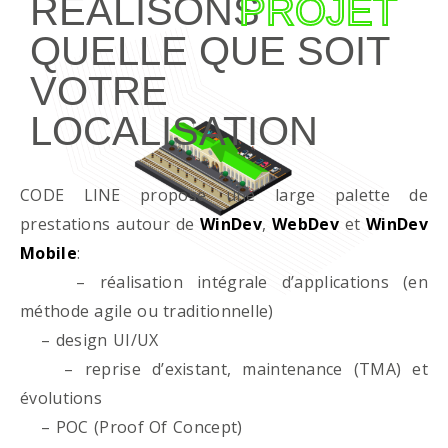
RÉALISONS
PROJET
QUELLE QUE SOIT
VOTRE
LOCALISATION
CODE LINE propose une large palette de
prestations autour de
WinDev
,
WebDev
et
WinDev
Mobile
:
– réalisation intégrale d’applications (en
méthode agile ou traditionnelle)
– design UI/UX
– reprise d’existant, maintenance (TMA) et
évolutions
– POC (Proof Of Concept)