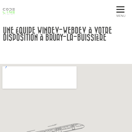
MENU
UNE ÉQUIPE WINDEV-WEBDEV À VOTRE
DISPOSITION À BRUAY-LA-BUISSIÈRE