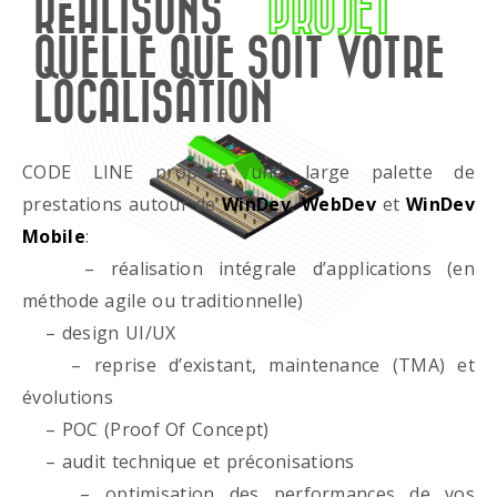
RÉALISONS
PROJET
QUELLE QUE SOIT VOTRE
LOCALISATION
CODE LINE propose une large palette de
prestations autour de
WinDev
,
WebDev
et
WinDev
Mobile
:
– réalisation intégrale d’applications (en
méthode agile ou traditionnelle)
– design UI/UX
– reprise d’existant, maintenance (TMA) et
évolutions
– POC (Proof Of Concept)
– audit technique et préconisations
– optimisation des performances de vos