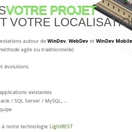
S
VOTRE PROJET
T VOTRE LOCALISATIO
restations autour de
WinDev
,
WebDev
et
WinDev Mobil
méthode agile ou traditionnelle)
t évolutions
plications existantes
acle / SQL Server / MySQL, …
quipe
 à notre technologie
LightREST