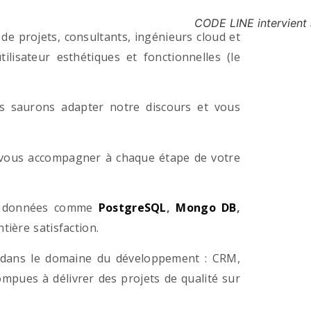
CODE LINE intervient
e projets, consultants, ingénieurs cloud et
lisateur esthétiques et fonctionnelles (le
us saurons adapter notre discours et vous
a vous accompagner à chaque étape de votre
e données comme
PostgreSQL
,
Mongo DB
,
ière satisfaction.
 dans le domaine du développement : CRM,
pues à délivrer des projets de qualité sur