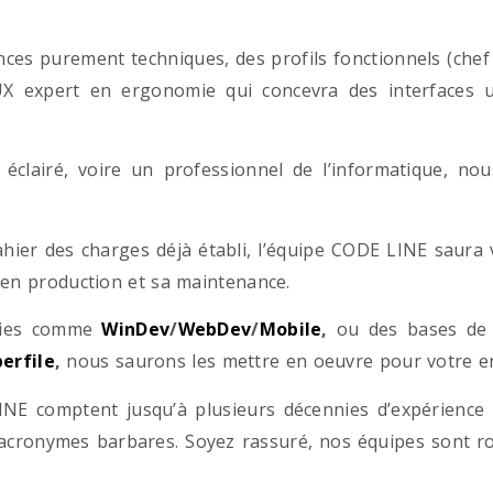
es purement techniques, des profils fonctionnels (chef d
/UX expert en ergonomie qui concevra des interfaces uti
éclairé, voire un professionnel de l’informatique, no
hier des charges déjà établi, l’équipe CODE LINE saur
 en production et sa maintenance.
ogies comme
WinDev
/
WebDev
/
Mobile
,
ou des bases d
erfile
,
nous saurons les mettre en oeuvre pour votre ent
NE comptent jusqu’à plusieurs décennies d’expérience
acronymes barbares. Soyez rassuré, nos équipes sont rom