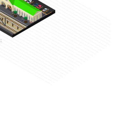
N
e
: