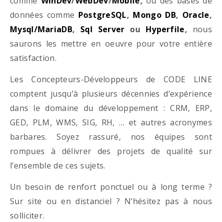
comme
WinDev
/
WebDev
/
Mobile
,
ou des bases de
données comme
PostgreSQL
,
Mongo DB
,
Oracle
,
Mysql/MariaDB
,
Sql Server
ou
Hyperfile
,
nous
saurons les mettre en oeuvre pour votre entière
satisfaction.
Les Concepteurs-Développeurs de CODE LINE
comptent jusqu’à plusieurs décennies d’expérience
dans le domaine du développement : CRM, ERP,
GED, PLM, WMS, SIG, RH, … et autres acronymes
barbares. Soyez rassuré, nos équipes sont
rompues à délivrer des projets de qualité sur
l’ensemble de ces sujets.
Un besoin de renfort ponctuel ou à long terme ?
Sur site ou en distanciel ? N’hésitez pas à nous
solliciter.