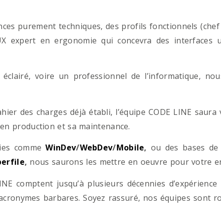
es purement techniques, des profils fonctionnels (chef d
/UX expert en ergonomie qui concevra des interfaces uti
éclairé, voire un professionnel de l’informatique, no
hier des charges déjà établi, l’équipe CODE LINE saur
 en production et sa maintenance.
ogies comme
WinDev
/
WebDev
/
Mobile
,
ou des bases d
erfile
,
nous saurons les mettre en oeuvre pour votre ent
NE comptent jusqu’à plusieurs décennies d’expérience
acronymes barbares. Soyez rassuré, nos équipes sont rom