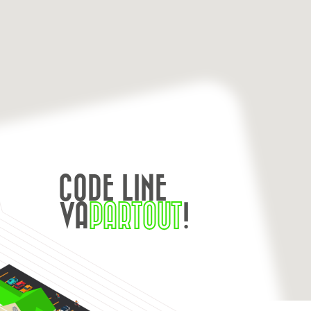
CODE LINE
VA
PARTOUT
!