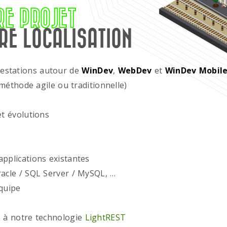
RE PROJET
RE LOCALISATION
restations autour de
WinDev
,
WebDev
et
WinDev Mobil
méthode agile ou traditionnelle)
t évolutions
plications existantes
acle / SQL Server / MySQL, …
quipe
 à notre technologie
LightREST