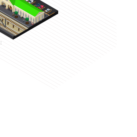
N
e
: