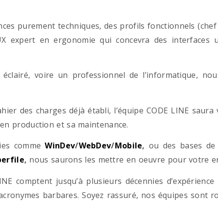
es purement techniques, des profils fonctionnels (chef d
/UX expert en ergonomie qui concevra des interfaces uti
éclairé, voire un professionnel de l’informatique, no
hier des charges déjà établi, l’équipe CODE LINE saur
 en production et sa maintenance.
ogies comme
WinDev
/
WebDev
/
Mobile
,
ou des bases d
erfile
,
nous saurons les mettre en oeuvre pour votre ent
NE comptent jusqu’à plusieurs décennies d’expérience
acronymes barbares. Soyez rassuré, nos équipes sont rom