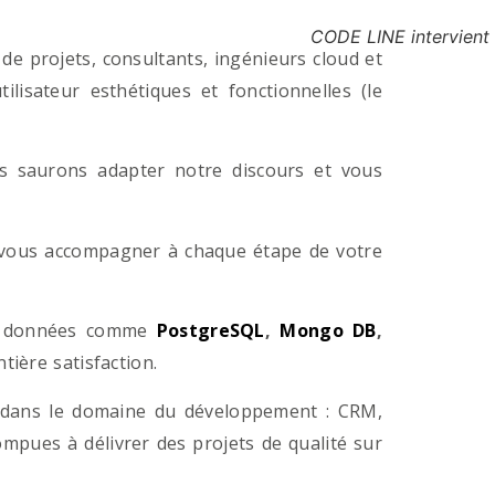
CODE LINE intervient
e projets, consultants, ingénieurs cloud et
lisateur esthétiques et fonctionnelles (le
us saurons adapter notre discours et vous
a vous accompagner à chaque étape de votre
e données comme
PostgreSQL
,
Mongo DB
,
ière satisfaction.
 dans le domaine du développement : CRM,
pues à délivrer des projets de qualité sur