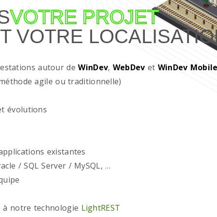
S
VOTRE PROJET
T VOTRE LOCALISATIO
restations autour de
WinDev
,
WebDev
et
WinDev Mobil
méthode agile ou traditionnelle)
t évolutions
plications existantes
acle / SQL Server / MySQL, …
quipe
 à notre technologie
LightREST