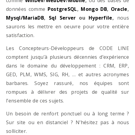
comme
WinDev
/
WebDev
/
Mobile
,
ou des bases de
données comme
PostgreSQL
,
Mongo DB
,
Oracle
,
Mysql/MariaDB
,
Sql Server
ou
Hyperfile
,
nous
saurons les mettre en oeuvre pour votre entière
satisfaction.
Les Concepteurs-Développeurs de CODE LINE
comptent jusqu’à plusieurs décennies d’expérience
dans le domaine du développement : CRM, ERP,
GED, PLM, WMS, SIG, RH, … et autres acronymes
barbares. Soyez rassuré, nos équipes sont
rompues à délivrer des projets de qualité sur
l’ensemble de ces sujets.
Un besoin de renfort ponctuel ou à long terme ?
Sur site ou en distanciel ? N’hésitez pas à nous
solliciter.