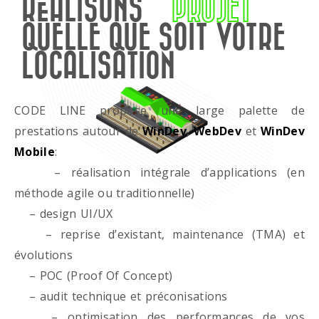
RÉALISONS
PROJET
QUELLE QUE SOIT VOTRE
LOCALISATION
CODE LINE propose une large palette de
prestations autour de
WinDev
,
WebDev
et
WinDev
Mobile
:
– réalisation intégrale d’applications (en
méthode agile ou traditionnelle)
– design UI/UX
– reprise d’existant, maintenance (TMA) et
évolutions
– POC (Proof Of Concept)
– audit technique et préconisations
– optimisation des performances de vos