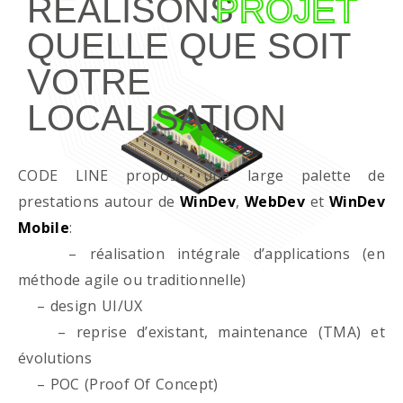
RÉALISONS
PROJET
QUELLE QUE SOIT
VOTRE
LOCALISATION
CODE LINE propose une large palette de
prestations autour de
WinDev
,
WebDev
et
WinDev
Mobile
:
– réalisation intégrale d’applications (en
méthode agile ou traditionnelle)
– design UI/UX
– reprise d’existant, maintenance (TMA) et
évolutions
– POC (Proof Of Concept)