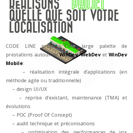
RÉALISONS
PROJET
QUELLE QUE SOIT VOTRE
LOCALISATION
CODE LINE propose une large palette de
prestations autour de
WinDev
,
WebDev
et
WinDev
Mobile
:
– réalisation intégrale d’applications (en
méthode agile ou traditionnelle)
– design UI/UX
– reprise d’existant, maintenance (TMA) et
évolutions
– POC (Proof Of Concept)
– audit technique et préconisations
– optimisation des performances de vos