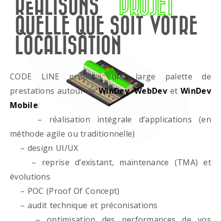
RÉALISONS
PROJET
QUELLE QUE SOIT VOTRE
LOCALISATION
CODE LINE propose une large palette de
prestations autour de
WinDev
,
WebDev
et
WinDev
Mobile
:
– réalisation intégrale d’applications (en
méthode agile ou traditionnelle)
– design UI/UX
– reprise d’existant, maintenance (TMA) et
évolutions
– POC (Proof Of Concept)
– audit technique et préconisations
– optimisation des performances de vos