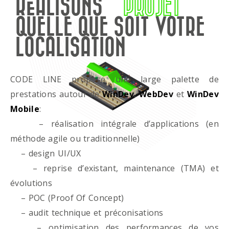
RÉALISONS
PROJET
QUELLE QUE SOIT VOTRE
LOCALISATION
CODE LINE propose une large palette de
prestations autour de
WinDev
,
WebDev
et
WinDev
Mobile
:
– réalisation intégrale d’applications (en
méthode agile ou traditionnelle)
– design UI/UX
– reprise d’existant, maintenance (TMA) et
évolutions
– POC (Proof Of Concept)
– audit technique et préconisations
– optimisation des performances de vos