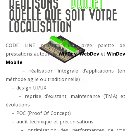
RÉALISONS
PROJET
QUELLE QUE SOIT VOTRE
LOCALISATION
CODE LINE propose une large palette de
prestations autour de
WinDev
,
WebDev
et
WinDev
Mobile
:
– réalisation intégrale d’applications (en
méthode agile ou traditionnelle)
– design UI/UX
– reprise d’existant, maintenance (TMA) et
évolutions
– POC (Proof Of Concept)
– audit technique et préconisations
– optimisation des performances de vos