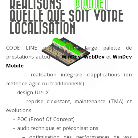
RÉALISONS
PROJET
QUELLE QUE SOIT VOTRE
LOCALISATION
CODE LINE propose une large palette de
prestations autour de
WinDev
,
WebDev
et
WinDev
Mobile
:
– réalisation intégrale d’applications (en
méthode agile ou traditionnelle)
– design UI/UX
– reprise d’existant, maintenance (TMA) et
évolutions
– POC (Proof Of Concept)
– audit technique et préconisations
– optimisation des performances de vos