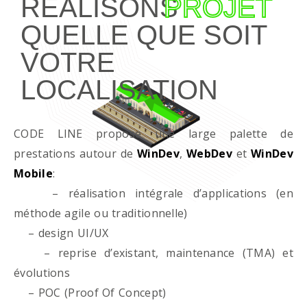
RÉALISONS
PROJET
QUELLE QUE SOIT
VOTRE
LOCALISATION
CODE LINE propose une large palette de
prestations autour de
WinDev
,
WebDev
et
WinDev
Mobile
:
– réalisation intégrale d’applications (en
méthode agile ou traditionnelle)
– design UI/UX
– reprise d’existant, maintenance (TMA) et
évolutions
– POC (Proof Of Concept)