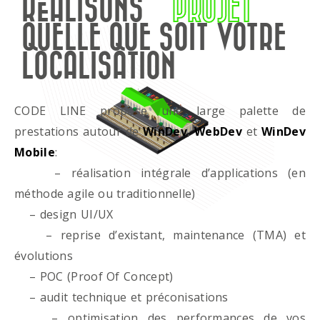
RÉALISONS
PROJET
QUELLE QUE SOIT VOTRE
LOCALISATION
CODE LINE propose une large palette de
prestations autour de
WinDev
,
WebDev
et
WinDev
Mobile
:
– réalisation intégrale d’applications (en
méthode agile ou traditionnelle)
– design UI/UX
– reprise d’existant, maintenance (TMA) et
évolutions
– POC (Proof Of Concept)
– audit technique et préconisations
– optimisation des performances de vos