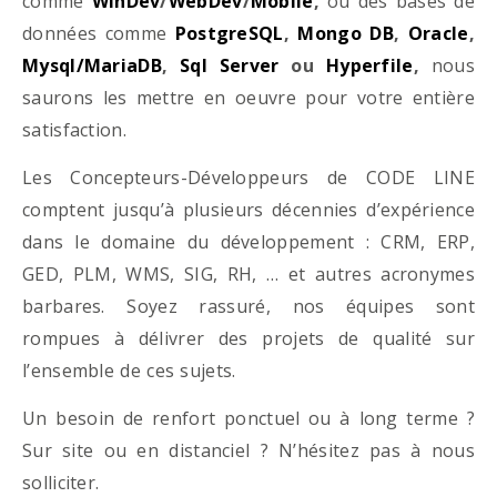
comme
WinDev
/
WebDev
/
Mobile
,
ou des bases de
données comme
PostgreSQL
,
Mongo DB
,
Oracle
,
Mysql/MariaDB
,
Sql Server
ou
Hyperfile
,
nous
saurons les mettre en oeuvre pour votre entière
satisfaction.
Les Concepteurs-Développeurs de CODE LINE
comptent jusqu’à plusieurs décennies d’expérience
dans le domaine du développement : CRM, ERP,
GED, PLM, WMS, SIG, RH, … et autres acronymes
barbares. Soyez rassuré, nos équipes sont
rompues à délivrer des projets de qualité sur
l’ensemble de ces sujets.
Un besoin de renfort ponctuel ou à long terme ?
Sur site ou en distanciel ? N’hésitez pas à nous
solliciter.