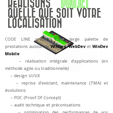
RÉALISONS
PROJET
QUELLE QUE SOIT VOTRE
LOCALISATION
CODE LINE propose une large palette de
prestations autour de
WinDev
,
WebDev
et
WinDev
Mobile
:
– réalisation intégrale d’applications (en
méthode agile ou traditionnelle)
– design UI/UX
– reprise d’existant, maintenance (TMA) et
évolutions
– POC (Proof Of Concept)
– audit technique et préconisations
– optimisation des performances de vos