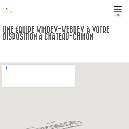
MENU
UNE ÉQUIPE WINDEV-WEBDEV À VOTRE
DISPOSITION À CHÂTEAU-CHINON