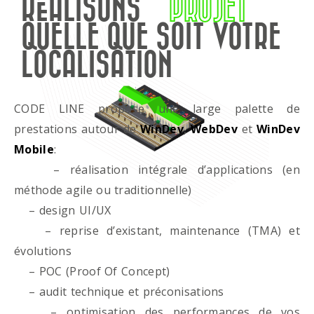
RÉALISONS
PROJET
QUELLE QUE SOIT VOTRE
LOCALISATION
CODE LINE propose une large palette de
prestations autour de
WinDev
,
WebDev
et
WinDev
Mobile
:
– réalisation intégrale d’applications (en
méthode agile ou traditionnelle)
– design UI/UX
– reprise d’existant, maintenance (TMA) et
évolutions
– POC (Proof Of Concept)
– audit technique et préconisations
– optimisation des performances de vos