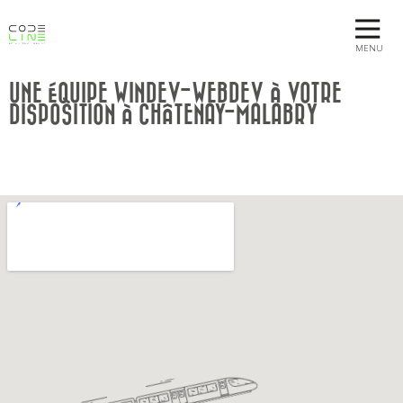
MENU
UNE ÉQUIPE WINDEV-WEBDEV À VOTRE
DISPOSITION À CHÂTENAY-MALABRY