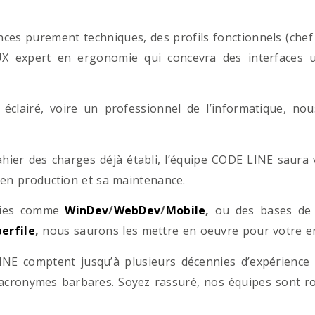
es purement techniques, des profils fonctionnels (chef d
/UX expert en ergonomie qui concevra des interfaces uti
éclairé, voire un professionnel de l’informatique, no
hier des charges déjà établi, l’équipe CODE LINE saur
 en production et sa maintenance.
ogies comme
WinDev
/
WebDev
/
Mobile
,
ou des bases d
erfile
,
nous saurons les mettre en oeuvre pour votre ent
NE comptent jusqu’à plusieurs décennies d’expérience
acronymes barbares. Soyez rassuré, nos équipes sont rom