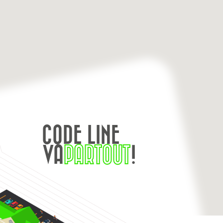
CODE LINE
VA
PARTOUT
!