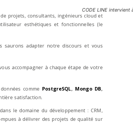
CODE LINE intervient
e projets, consultants, ingénieurs cloud et
lisateur esthétiques et fonctionnelles (le
us saurons adapter notre discours et vous
a vous accompagner à chaque étape de votre
e données comme
PostgreSQL
,
Mongo DB
,
ière satisfaction.
 dans le domaine du développement : CRM,
pues à délivrer des projets de qualité sur