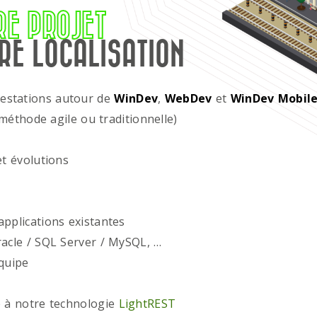
RE PROJET
RE LOCALISATION
restations autour de
WinDev
,
WebDev
et
WinDev Mobil
méthode agile ou traditionnelle)
t évolutions
plications existantes
acle / SQL Server / MySQL, …
quipe
 à notre technologie
LightREST